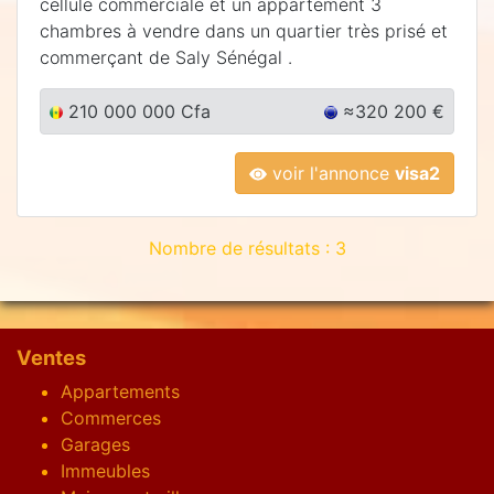
cellule commerciale et un appartement 3
chambres à vendre dans un quartier très prisé et
commerçant de Saly Sénégal .
210 000 000 Cfa
≈320 200 €
voir l'annonce
visa2
Nombre de résultats : 3
Ventes
Appartements
Commerces
Garages
Immeubles