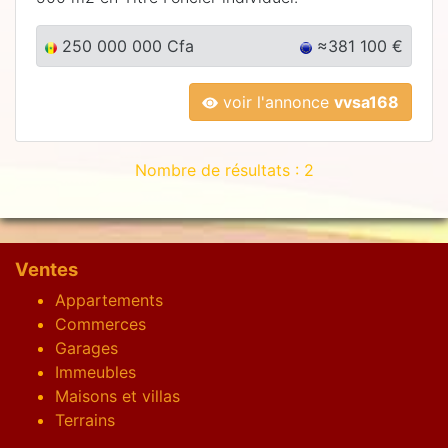
250 000 000 Cfa
≈381 100 €
voir l'annonce
vvsa168
Nombre de résultats : 2
Ventes
Appartements
Commerces
Garages
Immeubles
Maisons et villas
Terrains